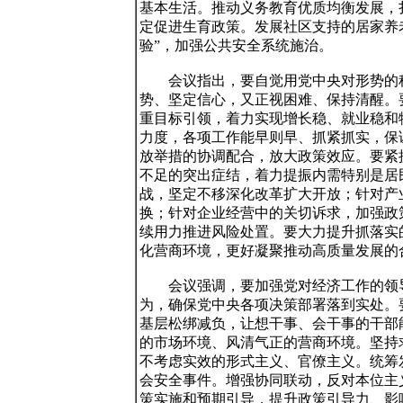
基本生活。推动义务教育优质均衡发展，
定促进生育政策。发展社区支持的居家养
验”，加强公共安全系统施治。

　　会议指出，要自觉用党中央对形势的
势、坚定信心，又正视困难、保持清醒。
重目标引领，着力实现增长稳、就业稳和
力度，各项工作能早则早、抓紧抓实，保
放举措的协调配合，放大政策效应。要紧
不足的突出症结，着力提振内需特别是居
战，坚定不移深化改革扩大开放；针对产
换；针对企业经营中的关切诉求，加强政
续用力推进风险处置。要大力提升抓落实
化营商环境，更好凝聚推动高质量发展的合
　　会议强调，要加强党对经济工作的领
为，确保党中央各项决策部署落到实处。
基层松绑减负，让想干事、会干事的干部
的市场环境、风清气正的营商环境。坚持
不考虑实效的形式主义、官僚主义。统筹
会安全事件。增强协同联动，反对本位主
策实施和预期引导，提升政策引导力、影