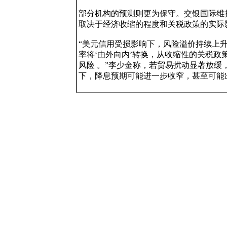
部分机构的预测则更为保守。交银国际维
取决于经济收缩的程度和关税政策的实际影
“美元信用受损影响下，风险溢价持续上
率将‘由外向内’转换，从收缩性的关税
风险 。”李少金称，若贸易扰动显著放
下，降息预期可能进一步收窄，甚至可能