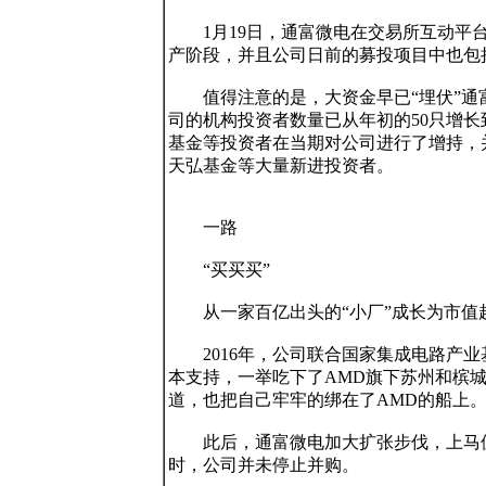
　　1月19日，通富微电在交易所互动平
产阶段，并且公司日前的募投项目中也包括了
　　值得注意的是，大资金早已“埋伏”通富
司的机构投资者数量已从年初的50只增长
基金等投资者在当期对公司进行了增持，
天弘基金等大量新进投资者。

　　一路

　　“买买买”

　　从一家百亿出头的“小厂”成长为市值
　　2016年，公司联合国家集成电路产
本支持，一举吃下了AMD旗下苏州和槟
道，也把自己牢牢的绑在了AMD的船上。
　　此后，通富微电加大扩张步伐，上马
时，公司并未停止并购。
