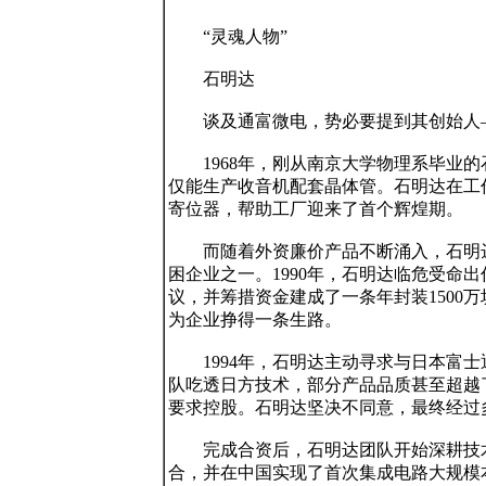
　　“灵魂人物”

　　石明达

　　谈及通富微电，势必要提到其创始人—
　　1968年，刚从南京大学物理系毕业
仅能生产收音机配套晶体管。石明达在工作
寄位器，帮助工厂迎来了首个辉煌期。

　　而随着外资廉价产品不断涌入，石明
困企业之一。1990年，石明达临危受命
议，并筹措资金建成了一条年封装1500万
为企业挣得一条生路。

　　1994年，石明达主动寻求与日本富
队吃透日方技术，部分产品品质甚至超越了
要求控股。石明达坚决不同意，最终经过多
　　完成合资后，石明达团队开始深耕技术
合，并在中国实现了首次集成电路大规模本