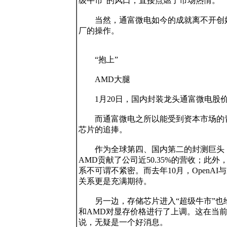
级牛市”的风口，直接点燃了市场热情。

　　当然，通富微电如今的成就离不开创
厂的操作。

　　“抱上”

　　AMD大腿

　　1月20日，国内封装龙头通富微电股
　　而通富微电之所以能受到资本市场的
芯片的追捧。

　　作为全球第四、国内第二的封测巨头，
AMD贡献了公司近50.35%的营收；此
系不可谓不紧密。而去年10月，OpenA
关系更是充满期待。

　　另一边，存储芯片进入“超级牛市”
和AMD对显存价格进行了上调。这在当
说，无疑是一个好消息。
