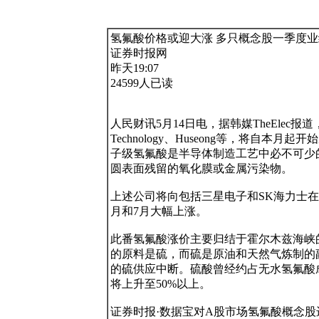
氢氟酸价格或迎大涨 多只概念股一季度业
证券时报网

昨天19:07

24599人已读

人民财讯5月14日电，据韩媒TheElec报道，
Technology、Huseong等，将自
子级氢氟酸是半导体制造工艺中必不可少
圆表面残留的氧化膜或金属污染物。

上述公司将向包括三星电子和SK海力士
月和7月大幅上涨。

此番氢氟酸涨价主要归结于霍尔木兹海峡
的原料是硫，而硫是原油和天然气炼制的
的硫供应中断。硫酸曾经约占无水氢氟酸
将上升至50%以上。

证券时报·数据宝对A股市场氢氟酸概念