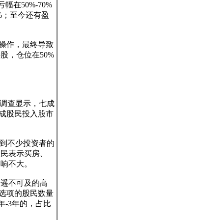
在50%-70%
5%；至今还有盈
操作，最终导致
股，仓位在50%
。调查显示，七成
一成股民投入股市
响到不少投资者的
股民表示买房、
响不大。

为遥不可及的高
一选项的股民数量
年-3年的，占比