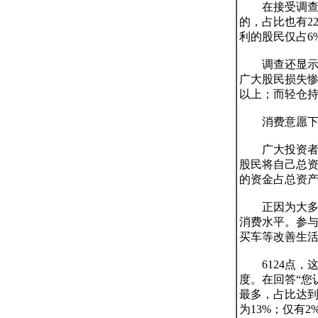
　　在接受调查
的，占比也有22
利的股民仅占6%
　　调查还显示
广大股民损失惨
以上；而轻仓持
　　消费意愿下
　　广大投资者
股民将自己总资
的资金占总资产比
　　正因为大多
消费水平。参
买车等改善生活
　　6124点
度。在回答“您
最多，占比达到
为13%；仅有