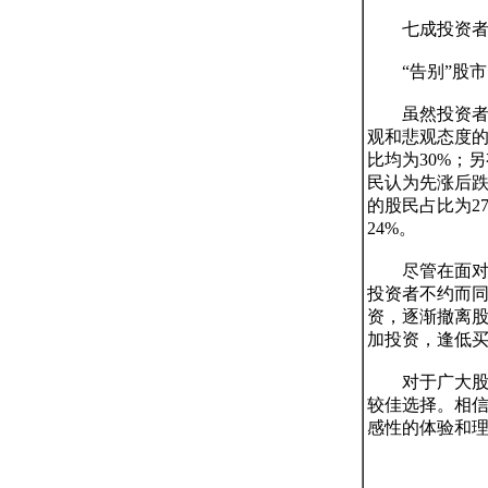
　　七成投资者
　　“告别”股市

　　虽然投资者
观和悲观态度
比均为30%；
民认为先涨后
的股民占比为2
24%。

　　尽管在面
投资者不约而同
资，逐渐撤离股
加投资，逢低买
　　对于广大
较佳选择。相信
感性的体验和理解