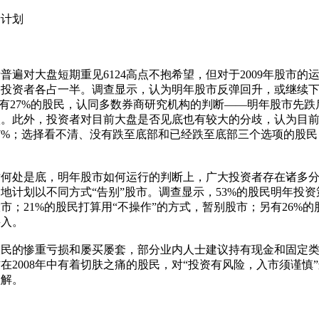
计划

普遍对大盘短期重见6124高点不抱希望，但对于2009年股市的
的投资者各占一半。调查显示，认为明年股市反弹回升，或继续
另有27%的股民，认同多数券商研究机构的判断——明年股市先跌
跌。此外，投资者对目前大盘是否见底也有较大的分歧，认为目
7%；选择看不清、没有跌至底部和已经跌至底部三个选项的股民
对何处是底，明年股市如何运行的判断上，广大投资者存在诸多
地计划以不同方式“告别”股市。调查显示，53%的股民明年投
市；21%的股民打算用“不操作”的方式，暂别股市；另有26%
入。

股民的惨重亏损和屡买屡套，部分业内人士建议持有现金和固定
在2008年中有着切肤之痛的股民，对“投资有风险，入市须谨慎
。 
