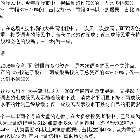
的股民中，今年在股市中亏损幅度超过70%的，占比多达60%；亏幅
%；亏幅30%-50%的，占比为7%；亏幅30%以下的股民，占比
。

，在这场A股市场的大寻底过程中，一次又一次抄底，直至满仓
重。接受调查的股民中，满仓占比超过五成；近三成股民重仓持
股和空仓的股民，占比均为一成。

滑

2008年究竟“砸”进股市多少资产，是本次调查的又一个关注点
产的50%投进了股市；两成股民投入了总资产的30%-50%；仅
例不到30%。

数股民如此“大手笔”地投入，2008年股市的急速寻底，直接影
与调查的七成股民表示随着股市下跌，消费水平明显下降；两成
水平的计划已经放缓；仅一成股民表示股市下跌对自己的消费影
，这个一年零两个月前大盘的点位，在大多数投资者眼中，已经成
认为上证综指重见6124点需要多久”的问题时，选择“天知道”这
44%；认为需要3年以上时间的股民，占比达到41%；认为需要1
2%的股民认为1年内上证综指可重返历史高点。
